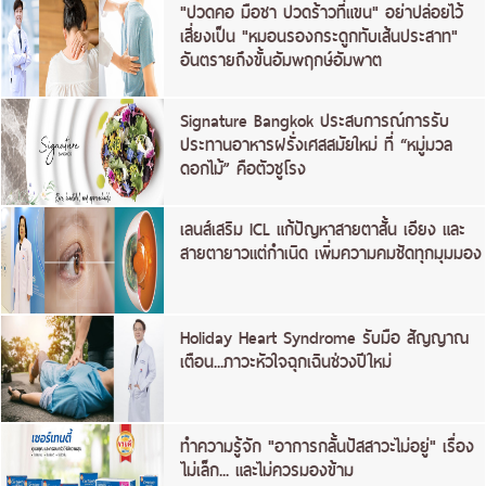
"ปวดคอ มือชา ปวดร้าวที่แขน" อย่าปล่อยไว้
เสี่ยงเป็น "หมอนรองกระดูกทับเส้นประสาท"
อันตรายถึงขั้นอัมพฤกษ์อัมพาต
Signature Bangkok ประสบการณ์การรับ
ประทานอาหารฝรั่งเศสสมัยใหม่ ที่ “หมู่มวล
ดอกไม้” คือตัวชูโรง
เลนส์เสริม ICL แก้ปัญหาสายตาสั้น เอียง และ
สายตายาวแต่กำเนิด เพิ่มความคมชัดทุกมุมมอง
Holiday Heart Syndrome รับมือ สัญญาณ
เตือน...ภาวะหัวใจฉุกเฉินช่วงปีใหม่
ทำความรู้จัก "อาการกลั้นปัสสาวะไม่อยู่" เรื่อง
ไม่เล็ก... และไม่ควรมองข้าม