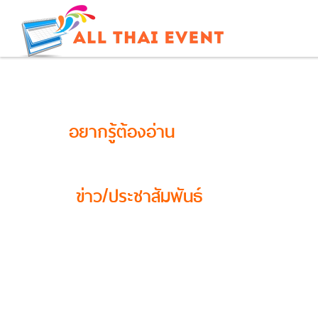
อยากรู้ต้องอ่าน
ข่าว/ประชาสัมพันธ์