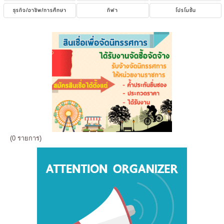
ธุรกิจ/อาชีพ/การศึกษา
กีฬา
โปรโมชั่น
(0 รายการ)