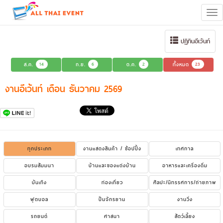
Tog
navi
ปฏิทินอีเว้นท์
ส.ค.
14
ก.ย.
6
ต.ค.
2
ทั้งหมด
23
งานอีเว้นท์ เดือน ธันวาคม 2569
ทุกประเภท
งานแสดงสินค้า / ช้อปปิ้ง
เทศกาล
อบรมสัมมนา
บ้านและของแต่งบ้าน
อาหารและเครื่องดื่ม
บันเทิง
ท่องเที่ยว
ศิลปะ/นิทรรศการ/ถ่ายภาพ
ฟุตบอล
ปั่นจักรยาน
งานวิ่ง
รถยนต์
ศาสนา
สัตว์เลี้ยง