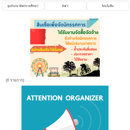
ธุรกิจ/อาชีพ/การศึกษา
กีฬา
โปรโมชั่น
(0 รายการ)