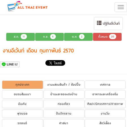
Tog
navi
ปฏิทินอีเว้นท์
ส.ค.
11
ก.ย.
6
ต.ค.
2
ทั้งหมด
20
งานอีเว้นท์ เดือน กุมภาพันธ์ 2570
ทุกประเภท
งานแสดงสินค้า / ช้อปปิ้ง
เทศกาล
อบรมสัมมนา
บ้านและของแต่งบ้าน
อาหารและเครื่องดื่ม
บันเทิง
ท่องเที่ยว
ศิลปะ/นิทรรศการ/ถ่ายภาพ
ฟุตบอล
ปั่นจักรยาน
งานวิ่ง
รถยนต์
ศาสนา
สัตว์เลี้ยง