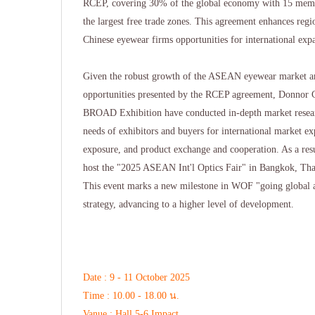
RCEP, covering 30% of the global economy with 15 membe
the largest free trade zones. This agreement enhances regi
Chinese eyewear firms opportunities for international exp
Given the robust growth of the ASEAN eyewear market and
opportunities presented by the RCEP agreement, Donnor 
BROAD Exhibition have conducted in-depth market resear
needs of exhibitors and buyers for international market e
exposure, and product exchange and cooperation. As a res
host the "2025 ASEAN Int'l Optics Fair" in Bangkok, Tha
This event marks a new milestone in WOF "going global a
strategy, advancing to a higher level of development.
Date : 9 - 11 October 2025
Time : 10.00 - 18.00 น.
Vanue : Hall 5-6 Impact