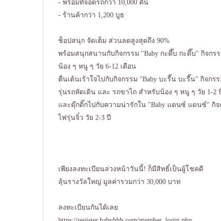
- พร้อมที่จอดรถกว่า 10,000 คัน
- ร้านค้ากว่า 1,200 บูธ
ช็อปสนุก จัดเต็ม ส่วนลดสูงสุดถึง 90%
พร้อมสนุกสนานกับกิจกรรม "Baby กะดึ๊บ กะดึ๊บ" กิจก
น้อง ๆ หนู ๆ วัย 6-12 เดือน
ตื่นเต้นเร้าใจไปกับกิจกรรม "Baby บะรื๊น บะรื๊น" กิจกรรม
รุ่นรถหัดเดิน และ รถขาไถ สำหรับน้อง ๆ หนู ๆ วัย 1-2 ป
และดุ๊กดิ๊กไปกับความน่ารักใน "Baby แดนซ์ แดนซ์" กิ
ไฟรุ่นจิ๋ว วัย 2-3 ปี
เพียงลงทะเบียนล่วงหน้าวันนี้! ก็มีสิทธิ์เป็นผู้โชคดี
ลุ้นรางวัลใหญ่ มูลค่ารวมกว่า 30,000 บาท
ลงทะเบียนกันได้เลย
https://register.babybbb.com/member_login.php