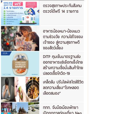
ตรวจสุขภาพประกันสังคม
ตรวจได้ฟรี 14 รายการ
อาหารน้องหมา-น้องแมว
ตามช่วงวัย ความใส่ใจของ
เจ้าของ สู่ความสุขภาพดี
ของสัตว์เลี้ยง
DITP คุมเข้มมาตรฐานส่ง
ออกอาหารแช่เยือกแข็งไทย
สร้างความเชื่อมั่นสินค้าไทย
ปลอดเชื้อโควิด-19
เคล็ดลับ ปรับไลฟ์สไตล์ชีวิต
ลดความเสี่ยง“โรคหลอด
เลือดสมอง”
ททท. จับมือเมืองพัทยา
เปิดฤดูกาลท่องเที่ยว Neo