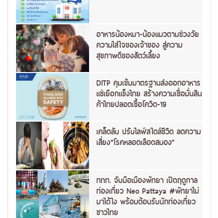
อาหารน้องหมา-น้องแมวตามช่วงวัย
ความใส่ใจของเจ้าของ สู่ความ
สุขภาพดีของสัตว์เลี้ยง
DITP คุมเข้มมาตรฐานส่งออกอาหาร
แช่เยือกแข็งไทย สร้างความเชื่อมั่นสิน
ค้าไทยปลอดเชื้อโควิด-19
เคล็ดลับ ปรับไลฟ์สไตล์ชีวิต ลดความ
เสี่ยง“โรคหลอดเลือดสมอง”
ททท. จับมือเมืองพัทยา เปิดฤดูกาล
ท่องเที่ยว Neo Pattaya #พัทยาไม่
มาได้ไง พร้อมต้อนรับนักท่องเที่ยว
ชาวไทย