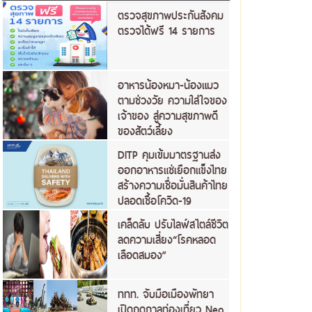
ตรวจสุขภาพประกันสังคม
ตรวจได้ฟรี 14 รายการ
อาหารน้องหมา-น้องแมว
ตามช่วงวัย ความใส่ใจของ
เจ้าของ สู่ความสุขภาพดี
ของสัตว์เลี้ยง
DITP คุมเข้มมาตรฐานส่ง
ออกอาหารแช่เยือกแข็งไทย
สร้างความเชื่อมั่นสินค้าไทย
ปลอดเชื้อโควิด-19
เคล็ดลับ ปรับไลฟ์สไตล์ชีวิต
ลดความเสี่ยง“โรคหลอด
เลือดสมอง”
ททท. จับมือเมืองพัทยา
เปิดฤดูกาลท่องเที่ยว Neo