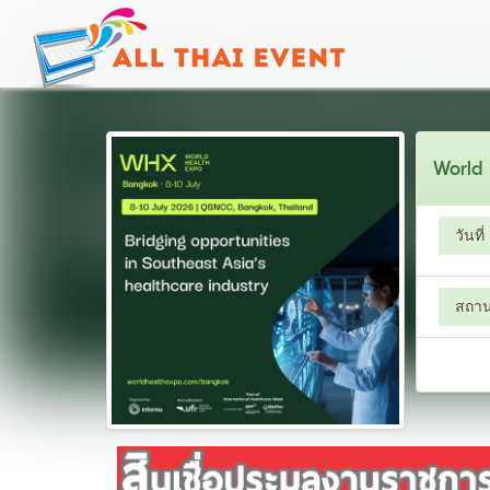
World
วันที่
สถานท