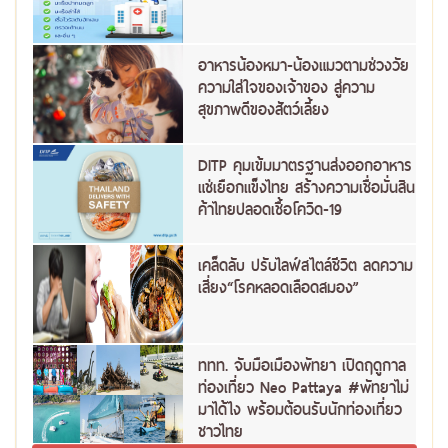
อาหารน้องหมา-น้องแมวตามช่วงวัย
ความใส่ใจของเจ้าของ สู่ความ
สุขภาพดีของสัตว์เลี้ยง
DITP คุมเข้มมาตรฐานส่งออกอาหาร
แช่เยือกแข็งไทย สร้างความเชื่อมั่นสิน
ค้าไทยปลอดเชื้อโควิด-19
เคล็ดลับ ปรับไลฟ์สไตล์ชีวิต ลดความ
เสี่ยง“โรคหลอดเลือดสมอง”
ททท. จับมือเมืองพัทยา เปิดฤดูกาล
ท่องเที่ยว Neo Pattaya #พัทยาไม่
มาได้ไง พร้อมต้อนรับนักท่องเที่ยว
ชาวไทย