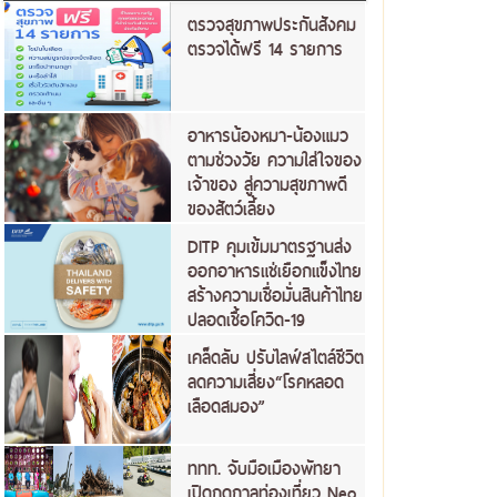
ตรวจสุขภาพประกันสังคม
ตรวจได้ฟรี 14 รายการ
อาหารน้องหมา-น้องแมว
ตามช่วงวัย ความใส่ใจของ
เจ้าของ สู่ความสุขภาพดี
ของสัตว์เลี้ยง
DITP คุมเข้มมาตรฐานส่ง
ออกอาหารแช่เยือกแข็งไทย
สร้างความเชื่อมั่นสินค้าไทย
ปลอดเชื้อโควิด-19
เคล็ดลับ ปรับไลฟ์สไตล์ชีวิต
ลดความเสี่ยง“โรคหลอด
เลือดสมอง”
ททท. จับมือเมืองพัทยา
เปิดฤดูกาลท่องเที่ยว Neo