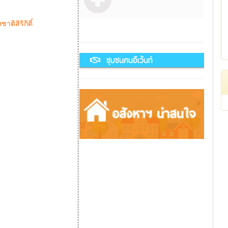
าติสิริกิติ์
ชุมชนคนอีเว้นท์