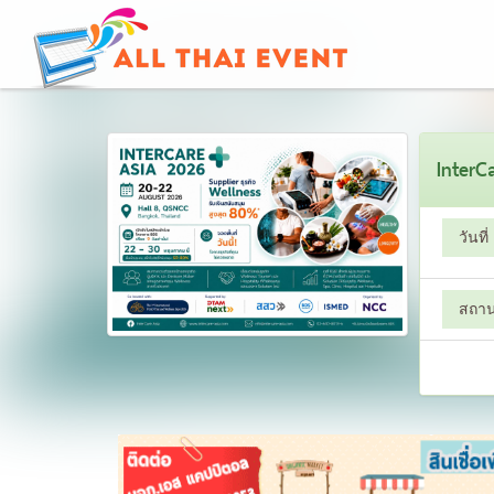
InterC
วันที่
สถานท