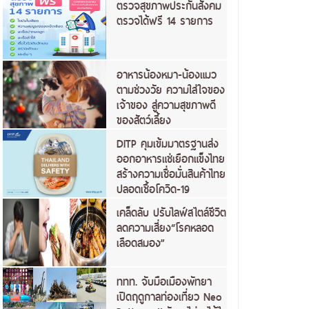
ตรวจสุขภาพประกันสังคม
ตรวจได้ฟรี 14 รายการ
อาหารน้องหมา-น้องแมว
ตามช่วงวัย ความใส่ใจของ
เจ้าของ สู่ความสุขภาพดี
ของสัตว์เลี้ยง
DITP คุมเข้มมาตรฐานส่ง
ออกอาหารแช่เยือกแข็งไทย
สร้างความเชื่อมั่นสินค้าไทย
ปลอดเชื้อโควิด-19
เคล็ดลับ ปรับไลฟ์สไตล์ชีวิต
ลดความเสี่ยง“โรคหลอด
เลือดสมอง”
ททท. จับมือเมืองพัทยา
เปิดฤดูกาลท่องเที่ยว Neo