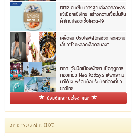
DITP คุมเข้มมาตรฐานส่งออกอาหาร
แช่เยือกแข็งไทย สร้างความเชื่อมั่นสิน
ค้าไทยปลอดเชื้อโควิด-19
เคล็ดลับ ปรับไลฟ์สไตล์ชีวิต ลดความ
เสี่ยง“โรคหลอดเลือดสมอง”
ททท. จับมือเมืองพัทยา เปิดฤดูกาล
ท่องเที่ยว Neo Pattaya #พัทยาไม่
มาได้ไง พร้อมต้อนรับนักท่องเที่ยว
ชาวไทย
ยังมีอีกหลายเรื่อง คลิก
เกาะกระแสข่าว HOT