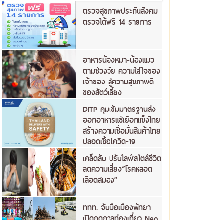
ตรวจสุขภาพประกันสังคม
ตรวจได้ฟรี 14 รายการ
อาหารน้องหมา-น้องแมว
ตามช่วงวัย ความใส่ใจของ
เจ้าของ สู่ความสุขภาพดี
ของสัตว์เลี้ยง
DITP คุมเข้มมาตรฐานส่ง
ออกอาหารแช่เยือกแข็งไทย
สร้างความเชื่อมั่นสินค้าไทย
ปลอดเชื้อโควิด-19
เคล็ดลับ ปรับไลฟ์สไตล์ชีวิต
ลดความเสี่ยง“โรคหลอด
เลือดสมอง”
ททท. จับมือเมืองพัทยา
เปิดฤดูกาลท่องเที่ยว Neo