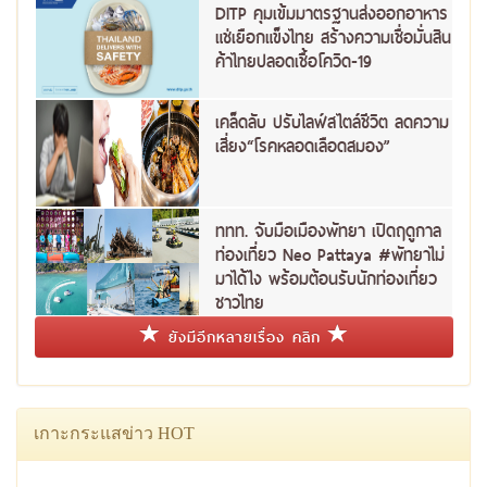
DITP คุมเข้มมาตรฐานส่งออกอาหาร
แช่เยือกแข็งไทย สร้างความเชื่อมั่นสิน
ค้าไทยปลอดเชื้อโควิด-19
เคล็ดลับ ปรับไลฟ์สไตล์ชีวิต ลดความ
เสี่ยง“โรคหลอดเลือดสมอง”
ททท. จับมือเมืองพัทยา เปิดฤดูกาล
ท่องเที่ยว Neo Pattaya #พัทยาไม่
มาได้ไง พร้อมต้อนรับนักท่องเที่ยว
ชาวไทย
ยังมีอีกหลายเรื่อง คลิก
เกาะกระแสข่าว HOT