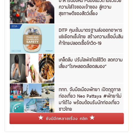
อาหารน้องหมา-น้องแมวตามช่วงวัย
ความใส่ใจของเจ้าของ สู่ความ
สุขภาพดีของสัตว์เลี้ยง
DITP คุมเข้มมาตรฐานส่งออกอาหาร
แช่เยือกแข็งไทย สร้างความเชื่อมั่นสิน
ค้าไทยปลอดเชื้อโควิด-19
เคล็ดลับ ปรับไลฟ์สไตล์ชีวิต ลดความ
เสี่ยง“โรคหลอดเลือดสมอง”
ททท. จับมือเมืองพัทยา เปิดฤดูกาล
ท่องเที่ยว Neo Pattaya #พัทยาไม่
มาได้ไง พร้อมต้อนรับนักท่องเที่ยว
ชาวไทย
ยังมีอีกหลายเรื่อง คลิก