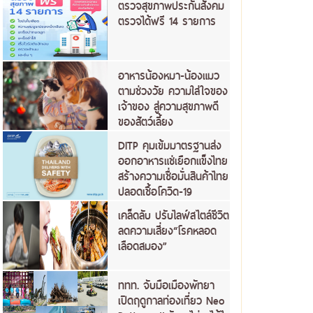
ตรวจสุขภาพประกันสังคม
ตรวจได้ฟรี 14 รายการ
อาหารน้องหมา-น้องแมว
ตามช่วงวัย ความใส่ใจของ
เจ้าของ สู่ความสุขภาพดี
ของสัตว์เลี้ยง
DITP คุมเข้มมาตรฐานส่ง
ออกอาหารแช่เยือกแข็งไทย
สร้างความเชื่อมั่นสินค้าไทย
ปลอดเชื้อโควิด-19
เคล็ดลับ ปรับไลฟ์สไตล์ชีวิต
ลดความเสี่ยง“โรคหลอด
เลือดสมอง”
ททท. จับมือเมืองพัทยา
เปิดฤดูกาลท่องเที่ยว Neo