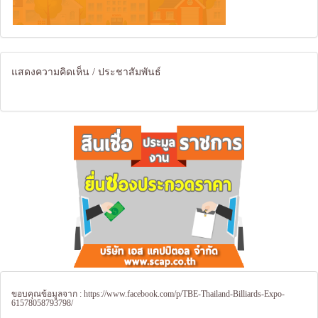
แสดงความคิดเห็น / ประชาสัมพันธ์
ขอบคุณข้อมูลจาก :
https://www.facebook.com/p/TBE-Thailand-Billiards-Expo-
61578058793798/