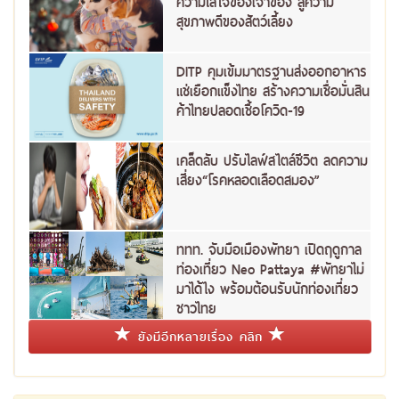
ความใส่ใจของเจ้าของ สู่ความ
สุขภาพดีของสัตว์เลี้ยง
DITP คุมเข้มมาตรฐานส่งออกอาหาร
แช่เยือกแข็งไทย สร้างความเชื่อมั่นสิน
ค้าไทยปลอดเชื้อโควิด-19
เคล็ดลับ ปรับไลฟ์สไตล์ชีวิต ลดความ
เสี่ยง“โรคหลอดเลือดสมอง”
ททท. จับมือเมืองพัทยา เปิดฤดูกาล
ท่องเที่ยว Neo Pattaya #พัทยาไม่
มาได้ไง พร้อมต้อนรับนักท่องเที่ยว
ชาวไทย
ยังมีอีกหลายเรื่อง คลิก