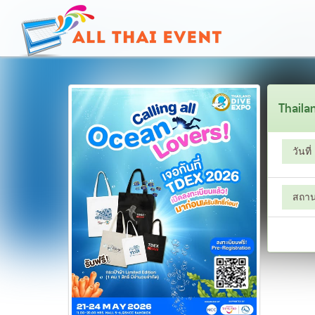
Thaila
วันที่
สถานท