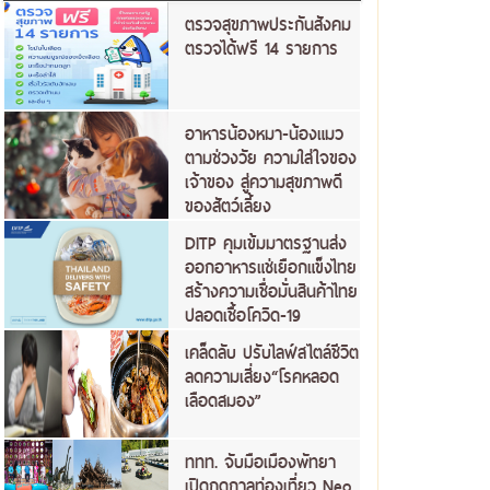
ตรวจสุขภาพประกันสังคม
ตรวจได้ฟรี 14 รายการ
อาหารน้องหมา-น้องแมว
ตามช่วงวัย ความใส่ใจของ
เจ้าของ สู่ความสุขภาพดี
ของสัตว์เลี้ยง
DITP คุมเข้มมาตรฐานส่ง
ออกอาหารแช่เยือกแข็งไทย
สร้างความเชื่อมั่นสินค้าไทย
ปลอดเชื้อโควิด-19
เคล็ดลับ ปรับไลฟ์สไตล์ชีวิต
ลดความเสี่ยง“โรคหลอด
เลือดสมอง”
ททท. จับมือเมืองพัทยา
เปิดฤดูกาลท่องเที่ยว Neo