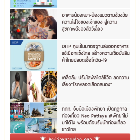
อาหารน้องหมา-น้องแมวตามช่วงวัย
ความใส่ใจของเจ้าของ สู่ความ
สุขภาพดีของสัตว์เลี้ยง
DITP คุมเข้มมาตรฐานส่งออกอาหาร
แช่เยือกแข็งไทย สร้างความเชื่อมั่นสิน
ค้าไทยปลอดเชื้อโควิด-19
เคล็ดลับ ปรับไลฟ์สไตล์ชีวิต ลดความ
เสี่ยง“โรคหลอดเลือดสมอง”
ททท. จับมือเมืองพัทยา เปิดฤดูกาล
ท่องเที่ยว Neo Pattaya #พัทยาไม่
มาได้ไง พร้อมต้อนรับนักท่องเที่ยว
ชาวไทย
ยังมีอีกหลายเรื่อง คลิก