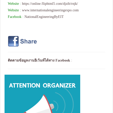
Website :
https://online.fliphtml5.com/djzib/rnjk/
Website :
www.internationalengineeringexpo.com
Facebook :
NationalEngineeringByEIT
ติดตามข้อมูลงานอีเว้นท์ได้ทาง
Facebook
: