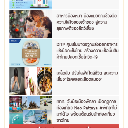
อาหารน้องหมา-น้องแมวตามช่วงวัย
ความใส่ใจของเจ้าของ สู่ความ
สุขภาพดีของสัตว์เลี้ยง
DITP คุมเข้มมาตรฐานส่งออกอาหาร
แช่เยือกแข็งไทย สร้างความเชื่อมั่นสิน
ค้าไทยปลอดเชื้อโควิด-19
เคล็ดลับ ปรับไลฟ์สไตล์ชีวิต ลดความ
เสี่ยง“โรคหลอดเลือดสมอง”
ททท. จับมือเมืองพัทยา เปิดฤดูกาล
ท่องเที่ยว Neo Pattaya #พัทยาไม่
มาได้ไง พร้อมต้อนรับนักท่องเที่ยว
ชาวไทย