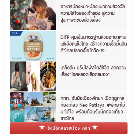
อาหารน้องหมา-น้องแมวตามช่วงวัย
ความใส่ใจของเจ้าของ สู่ความ
สุขภาพดีของสัตว์เลี้ยง
DITP คุมเข้มมาตรฐานส่งออกอาหาร
แช่เยือกแข็งไทย สร้างความเชื่อมั่นสิน
ค้าไทยปลอดเชื้อโควิด-19
เคล็ดลับ ปรับไลฟ์สไตล์ชีวิต ลดความ
เสี่ยง“โรคหลอดเลือดสมอง”
ททท. จับมือเมืองพัทยา เปิดฤดูกาล
ท่องเที่ยว Neo Pattaya #พัทยาไม่
มาได้ไง พร้อมต้อนรับนักท่องเที่ยว
ชาวไทย
ยังมีอีกหลายเรื่อง คลิก