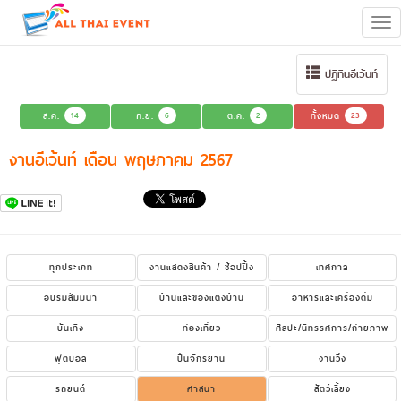
Tog
navi
ปฏิทินอีเว้นท์
ส.ค.
14
ก.ย.
6
ต.ค.
2
ทั้งหมด
23
งานอีเว้นท์ เดือน พฤษภาคม 2567
ทุกประเภท
งานแสดงสินค้า / ช้อปปิ้ง
เทศกาล
อบรมสัมมนา
บ้านและของแต่งบ้าน
อาหารและเครื่องดื่ม
บันเทิง
ท่องเที่ยว
ศิลปะ/นิทรรศการ/ถ่ายภาพ
ฟุตบอล
ปั่นจักรยาน
งานวิ่ง
รถยนต์
ศาสนา
สัตว์เลี้ยง