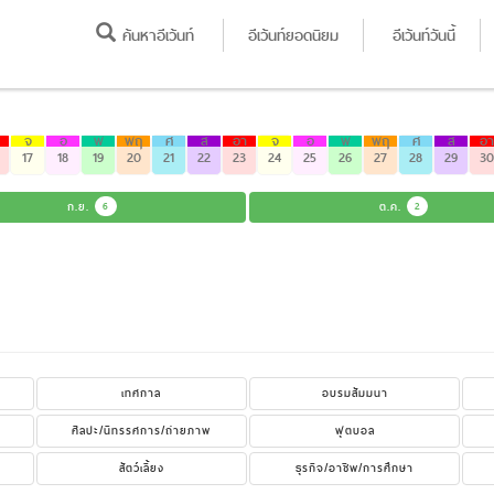
ค้นหาอีเว้นท์
อีเว้นท์ยอดนิยม
อีเว้นท์วันนี้
จ
อ
พ
พฤ
ศ
ส
อา
จ
อ
พ
พฤ
ศ
ส
อา
17
18
19
20
21
22
23
24
25
26
27
28
29
30
ก.ย.
6
ต.ค.
2
เทศกาล
อบรมสัมมนา
ศิลปะ/นิทรรศการ/ถ่ายภาพ
ฟุตบอล
สัตว์เลี้ยง
ธุรกิจ/อาชีพ/การศึกษา