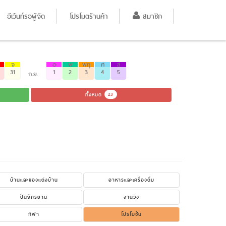
อีเว้นท์รอผู้จัด
โปรโมตร้านค้า
สมาชิก
จ
อ
พ
พฤ
ศ
ส
31
1
2
3
4
5
ก.ย.
ทั้งหมด
23
บ้านและของแต่งบ้าน
อาหารและเครื่องดื่ม
ปั่นจักรยาน
งานวิ่ง
กีฬา
โปรโมชั่น