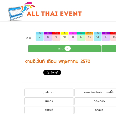
ศ
ส
อา
จ
อ
พ
พฤ
ศ
ส
อา
7
8
9
10
11
12
13
14
15
16
ส.ค.
ส.ค.
14
งานอีเว้นท์ เดือน พฤษภาคม 2570
ทุกประเภท
งานแสดงสินค้า / ช้อปปิ้ง
บันเทิง
ท่องเที่ยว
รถยนต์
ศาสนา