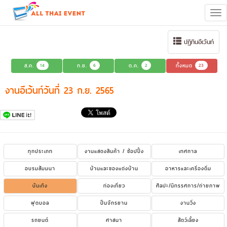
Tog
navi
ปฏิทินอีเว้นท์
ส.ค.
14
ก.ย.
6
ต.ค.
2
ทั้งหมด
23
งานอีเว้นท์วันที่ 23 ก.ย. 2565
ทุกประเภท
งานแสดงสินค้า / ช้อปปิ้ง
เทศกาล
อบรมสัมมนา
บ้านและของแต่งบ้าน
อาหารและเครื่องดื่ม
บันเทิง
ท่องเที่ยว
ศิลปะ/นิทรรศการ/ถ่ายภาพ
ฟุตบอล
ปั่นจักรยาน
งานวิ่ง
รถยนต์
ศาสนา
สัตว์เลี้ยง