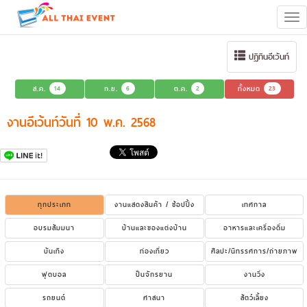
Tog
navi
ปฏิทินอีเว้นท์
ส.ค.
14
ก.ย.
6
ต.ค.
2
ทั้งหมด
23
งานอีเว้นท์วันที่ 10 พ.ค. 2568
ทุกประเภท
งานแสดงสินค้า / ช้อปปิ้ง
เทศกาล
อบรมสัมมนา
บ้านและของแต่งบ้าน
อาหารและเครื่องดื่ม
บันเทิง
ท่องเที่ยว
ศิลปะ/นิทรรศการ/ถ่ายภาพ
ฟุตบอล
ปั่นจักรยาน
งานวิ่ง
รถยนต์
ศาสนา
สัตว์เลี้ยง