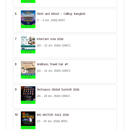
4.2%
6
Flesh and Blood – Calling: Bangkok
(7 - 9 ส.ค. 2569) BITEC
4.05%
7
InterCare Asia 2026
(20 - 22 ส.ค. 2569) QSNCC
3.54%
8
Wellness Travel Fair #1
(20 - 22 ส.ค. 2569) QSNCC
3.31%
9
Techsauce Global Summit 2026
(26 - 28 ส.ค. 2569) QSNCC
2.99%
10
BIG MOTOR SALE 2026
(21 - 30 ส.ค. 2569) BITEC
2.96%