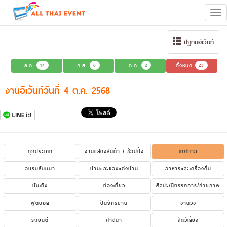
Tog
navi
ปฏิทินอีเว้นท์
ส.ค.
14
ก.ย.
6
ต.ค.
2
ทั้งหมด
23
งานอีเว้นท์วันที่ 4 ต.ค. 2568
ทุกประเภท
งานแสดงสินค้า / ช้อปปิ้ง
เทศกาล
อบรมสัมมนา
บ้านและของแต่งบ้าน
อาหารและเครื่องดื่ม
บันเทิง
ท่องเที่ยว
ศิลปะ/นิทรรศการ/ถ่ายภาพ
ฟุตบอล
ปั่นจักรยาน
งานวิ่ง
รถยนต์
ศาสนา
สัตว์เลี้ยง