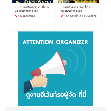
งานประเพณีแห่ปราสาทผึ้งและ
ประเพณีอออกพรรษาบั้งไฟ
แข่งขันเรือยาว 2568
พญานาคโลก 2568
จังหวัดสกลนคร
บริเวณริมน้ำโขง จ.หนองคาย