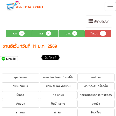
Tog
navi
ปฏิทินอีเว้นท์
ส.ค.
11
ก.ย.
6
ต.ค.
2
ทั้งหมด
20
งานอีเว้นท์วันที่ 11 ม.ค. 2569
ทุกประเภท
งานแสดงสินค้า / ช้อปปิ้ง
เทศกาล
อบรมสัมมนา
บ้านและของแต่งบ้าน
อาหารและเครื่องดื่ม
บันเทิง
ท่องเที่ยว
ศิลปะ/นิทรรศการ/ถ่ายภาพ
ฟุตบอล
ปั่นจักรยาน
งานวิ่ง
รถยนต์
ศาสนา
สัตว์เลี้ยง