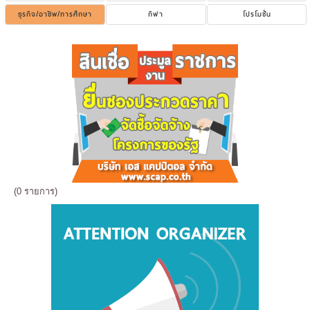
ธุรกิจ/อาชีพ/การศึกษา
กีฬา
โปรโมชั่น
(0 รายการ)