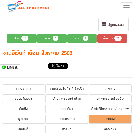
Tog
navi
ปฏิทินอีเว้นท์
ส.ค.
14
ก.ย.
6
ต.ค.
2
ทั้งหมด
23
งานอีเว้นท์ เดือน สิงหาคม 2568
ทุกประเภท
งานแสดงสินค้า / ช้อปปิ้ง
เทศกาล
อบรมสัมมนา
บ้านและของแต่งบ้าน
อาหารและเครื่องดื่ม
บันเทิง
ท่องเที่ยว
ศิลปะ/นิทรรศการ/ถ่ายภาพ
ฟุตบอล
ปั่นจักรยาน
งานวิ่ง
รถยนต์
ศาสนา
สัตว์เลี้ยง