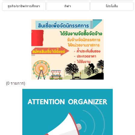
ธุรกิจ/อาชีพ/การศึกษา
กีฬา
โปรโมชั่น
(0 รายการ)