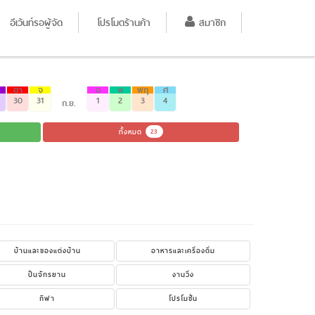
อีเว้นท์รอผู้จัด
โปรโมตร้านค้า
สมาชิก
อา
จ
อ
พ
พฤ
ศ
30
31
1
2
3
4
ก.ย.
ทั้งหมด
23
บ้านและของแต่งบ้าน
อาหารและเครื่องดื่ม
ปั่นจักรยาน
งานวิ่ง
กีฬา
โปรโมชั่น