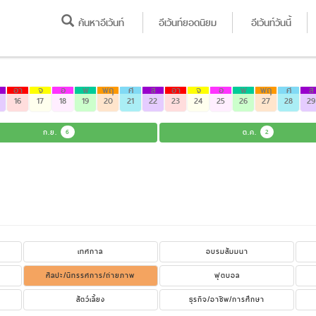
ค้นหาอีเว้นท์
อีเว้นท์ยอดนิยม
อีเว้นท์วันนี้
อา
จ
อ
พ
พฤ
ศ
ส
อา
จ
อ
พ
พฤ
ศ
ส
16
17
18
19
20
21
22
23
24
25
26
27
28
29
ก.ย.
6
ต.ค.
2
เทศกาล
อบรมสัมมนา
ศิลปะ/นิทรรศการ/ถ่ายภาพ
ฟุตบอล
สัตว์เลี้ยง
ธุรกิจ/อาชีพ/การศึกษา