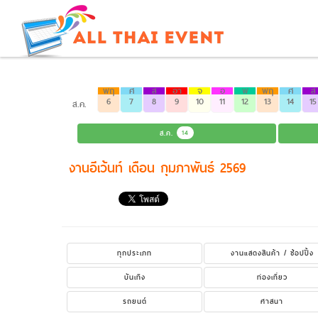
พฤ
ศ
ส
อา
จ
อ
พ
พฤ
ศ
ส
6
7
8
9
10
11
12
13
14
15
ส.ค.
ส.ค.
14
งานอีเว้นท์ เดือน กุมภาพันธ์ 2569
ทุกประเภท
งานแสดงสินค้า / ช้อปปิ้ง
บันเทิง
ท่องเที่ยว
รถยนต์
ศาสนา