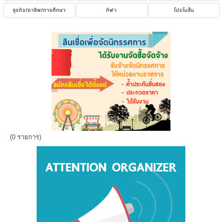
ธุรกิจ/อาชีพ/การศึกษา
กีฬา
โปรโมชั่น
(0 รายการ)