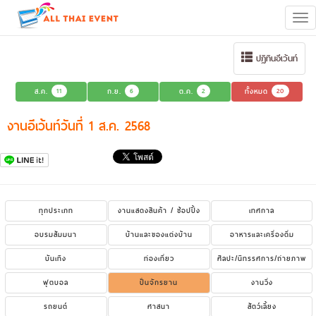
Tog
navi
ปฏิทินอีเว้นท์
ส.ค.
11
ก.ย.
6
ต.ค.
2
ทั้งหมด
20
งานอีเว้นท์วันที่ 1 ส.ค. 2568
ทุกประเภท
งานแสดงสินค้า / ช้อปปิ้ง
เทศกาล
อบรมสัมมนา
บ้านและของแต่งบ้าน
อาหารและเครื่องดื่ม
บันเทิง
ท่องเที่ยว
ศิลปะ/นิทรรศการ/ถ่ายภาพ
ฟุตบอล
ปั่นจักรยาน
งานวิ่ง
รถยนต์
ศาสนา
สัตว์เลี้ยง