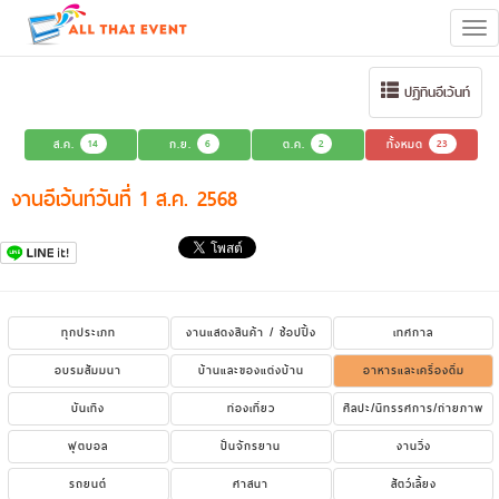
Tog
navi
ปฏิทินอีเว้นท์
ส.ค.
14
ก.ย.
6
ต.ค.
2
ทั้งหมด
23
งานอีเว้นท์วันที่ 1 ส.ค. 2568
ทุกประเภท
งานแสดงสินค้า / ช้อปปิ้ง
เทศกาล
อบรมสัมมนา
บ้านและของแต่งบ้าน
อาหารและเครื่องดื่ม
บันเทิง
ท่องเที่ยว
ศิลปะ/นิทรรศการ/ถ่ายภาพ
ฟุตบอล
ปั่นจักรยาน
งานวิ่ง
รถยนต์
ศาสนา
สัตว์เลี้ยง