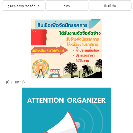
ธุรกิจ/อาชีพ/การศึกษา
กีฬา
โปรโมชั่น
(0 รายการ)