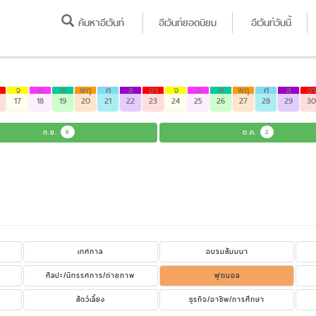
ค้นหาอีเว้นท์
อีเว้นท์ยอดนิยม
อีเว้นท์วันนี้
จ
อ
พ
พฤ
ศ
ส
อา
จ
อ
พ
พฤ
ศ
ส
อา
17
18
19
20
21
22
23
24
25
26
27
28
29
30
ก.ย.
6
ต.ค.
2
เทศกาล
อบรมสัมมนา
ศิลปะ/นิทรรศการ/ถ่ายภาพ
ฟุตบอล
สัตว์เลี้ยง
ธุรกิจ/อาชีพ/การศึกษา