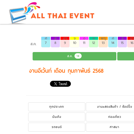
ศ
ส
อา
จ
อ
พ
พฤ
ศ
ส
อา
7
8
9
10
11
12
13
14
15
16
ส.ค.
ส.ค.
14
งานอีเว้นท์ เดือน กุมภาพันธ์ 2568
ทุกประเภท
งานแสดงสินค้า / ช้อปปิ้ง
บันเทิง
ท่องเที่ยว
รถยนต์
ศาสนา