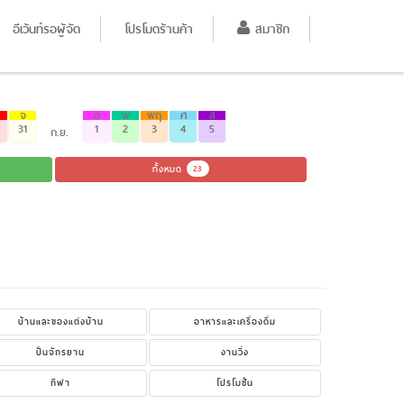
อีเว้นท์รอผู้จัด
โปรโมตร้านค้า
สมาชิก
จ
อ
พ
พฤ
ศ
ส
31
1
2
3
4
5
ก.ย.
ทั้งหมด
23
บ้านและของแต่งบ้าน
อาหารและเครื่องดื่ม
ปั่นจักรยาน
งานวิ่ง
กีฬา
โปรโมชั่น