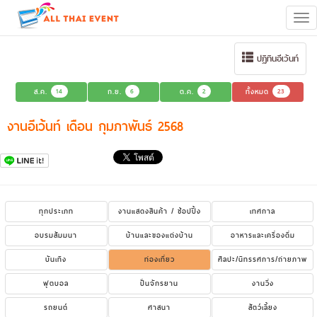
Tog
navi
ปฏิทินอีเว้นท์
ส.ค.
14
ก.ย.
6
ต.ค.
2
ทั้งหมด
23
งานอีเว้นท์ เดือน กุมภาพันธ์ 2568
ทุกประเภท
งานแสดงสินค้า / ช้อปปิ้ง
เทศกาล
อบรมสัมมนา
บ้านและของแต่งบ้าน
อาหารและเครื่องดื่ม
บันเทิง
ท่องเที่ยว
ศิลปะ/นิทรรศการ/ถ่ายภาพ
ฟุตบอล
ปั่นจักรยาน
งานวิ่ง
รถยนต์
ศาสนา
สัตว์เลี้ยง