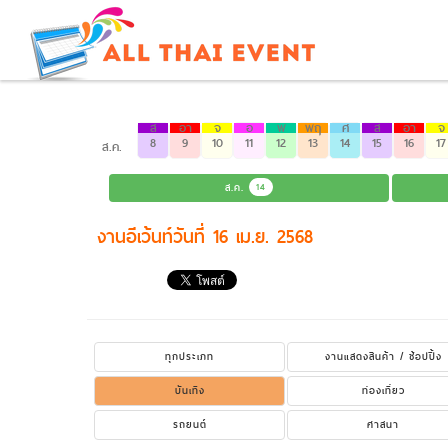
ส
อา
จ
อ
พ
พฤ
ศ
ส
อา
จ
8
9
10
11
12
13
14
15
16
17
ส.ค.
ส.ค.
14
งานอีเว้นท์วันที่ 16 เม.ย. 2568
ทุกประเภท
งานแสดงสินค้า / ช้อปปิ้ง
บันเทิง
ท่องเที่ยว
รถยนต์
ศาสนา