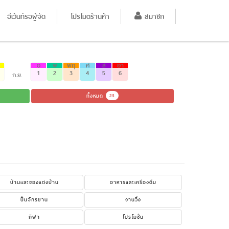
อีเว้นท์รอผู้จัด
โปรโมตร้านค้า
สมาชิก
อ
พ
พฤ
ศ
ส
อา
1
2
3
4
5
6
ก.ย.
ทั้งหมด
23
บ้านและของแต่งบ้าน
อาหารและเครื่องดื่ม
ปั่นจักรยาน
งานวิ่ง
กีฬา
โปรโมชั่น