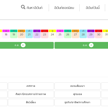
ค้นหาอีเว้นท์
อีเว้นท์ยอดนิยม
อีเว้นท์วันนี้
อ
พ
พฤ
ศ
ส
อา
จ
อ
พ
พฤ
ศ
ส
อา
จ
18
19
20
21
22
23
24
25
26
27
28
29
30
31
ก.ย.
6
ต.ค.
2
เทศกาล
อบรมสัมมนา
ศิลปะ/นิทรรศการ/ถ่ายภาพ
ฟุตบอล
สัตว์เลี้ยง
ธุรกิจ/อาชีพ/การศึกษา