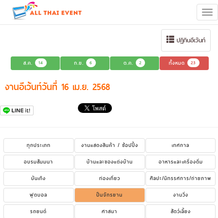
Tog
navi
ปฏิทินอีเว้นท์
ส.ค.
14
ก.ย.
6
ต.ค.
2
ทั้งหมด
23
งานอีเว้นท์วันที่ 16 เม.ย. 2568
ทุกประเภท
งานแสดงสินค้า / ช้อปปิ้ง
เทศกาล
อบรมสัมมนา
บ้านและของแต่งบ้าน
อาหารและเครื่องดื่ม
บันเทิง
ท่องเที่ยว
ศิลปะ/นิทรรศการ/ถ่ายภาพ
ฟุตบอล
ปั่นจักรยาน
งานวิ่ง
รถยนต์
ศาสนา
สัตว์เลี้ยง