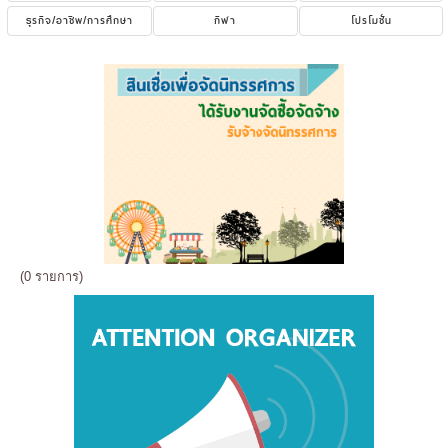
ธุรกิจ/อาชีพ/การศึกษา
กีฬา
โปรโมชั่น
(0 รายการ)