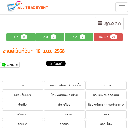
Tog
navi
ปฏิทินอีเว้นท์
ส.ค.
11
ก.ย.
6
ต.ค.
2
ทั้งหมด
20
งานอีเว้นท์วันที่ 16 เม.ย. 2568
ทุกประเภท
งานแสดงสินค้า / ช้อปปิ้ง
เทศกาล
อบรมสัมมนา
บ้านและของแต่งบ้าน
อาหารและเครื่องดื่ม
บันเทิง
ท่องเที่ยว
ศิลปะ/นิทรรศการ/ถ่ายภาพ
ฟุตบอล
ปั่นจักรยาน
งานวิ่ง
รถยนต์
ศาสนา
สัตว์เลี้ยง