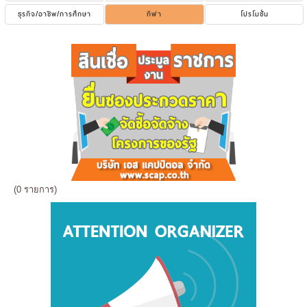
ธุรกิจ/อาชีพ/การศึกษา
กีฬา
โปรโมชั่น
(0 รายการ)