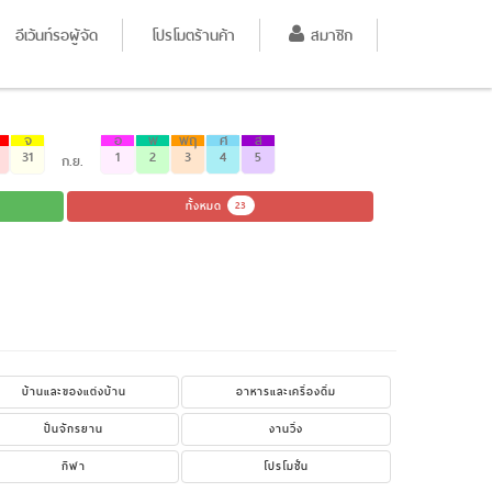
อีเว้นท์รอผู้จัด
โปรโมตร้านค้า
สมาชิก
จ
อ
พ
พฤ
ศ
ส
31
1
2
3
4
5
ก.ย.
ทั้งหมด
23
บ้านและของแต่งบ้าน
อาหารและเครื่องดื่ม
ปั่นจักรยาน
งานวิ่ง
กีฬา
โปรโมชั่น