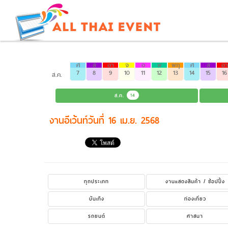
ศ
ส
อา
จ
อ
พ
พฤ
ศ
ส
อา
7
8
9
10
11
12
13
14
15
16
ส.ค.
ส.ค.
14
งานอีเว้นท์วันที่ 16 เม.ย. 2568
ทุกประเภท
งานแสดงสินค้า / ช้อปปิ้ง
บันเทิง
ท่องเที่ยว
รถยนต์
ศาสนา