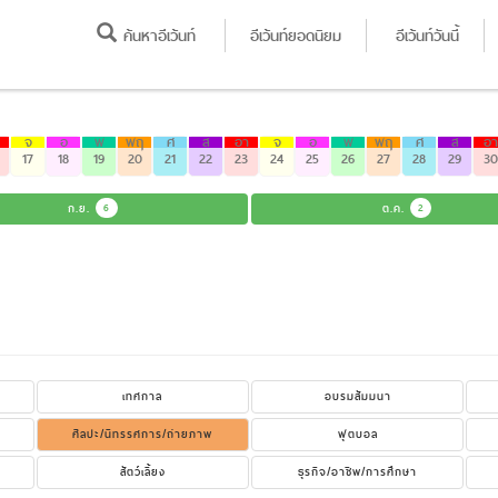
ค้นหาอีเว้นท์
อีเว้นท์ยอดนิยม
อีเว้นท์วันนี้
จ
อ
พ
พฤ
ศ
ส
อา
จ
อ
พ
พฤ
ศ
ส
อา
17
18
19
20
21
22
23
24
25
26
27
28
29
30
ก.ย.
6
ต.ค.
2
เทศกาล
อบรมสัมมนา
ศิลปะ/นิทรรศการ/ถ่ายภาพ
ฟุตบอล
สัตว์เลี้ยง
ธุรกิจ/อาชีพ/การศึกษา