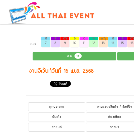
ศ
ส
อา
จ
อ
พ
พฤ
ศ
ส
อา
7
8
9
10
11
12
13
14
15
16
ส.ค.
ส.ค.
14
งานอีเว้นท์วันที่ 16 เม.ย. 2568
ทุกประเภท
งานแสดงสินค้า / ช้อปปิ้ง
บันเทิง
ท่องเที่ยว
รถยนต์
ศาสนา