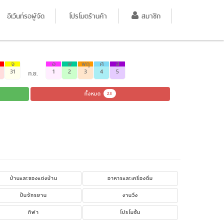
อีเว้นท์รอผู้จัด
โปรโมตร้านค้า
สมาชิก
จ
อ
พ
พฤ
ศ
ส
31
1
2
3
4
5
ก.ย.
ทั้งหมด
23
บ้านและของแต่งบ้าน
อาหารและเครื่องดื่ม
ปั่นจักรยาน
งานวิ่ง
กีฬา
โปรโมชั่น