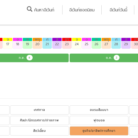
ค้นหาอีเว้นท์
อีเว้นท์ยอดนิยม
อีเว้นท์วันนี้
จ
อ
พ
พฤ
ศ
ส
อา
จ
อ
พ
พฤ
ศ
ส
อา
17
18
19
20
21
22
23
24
25
26
27
28
29
30
ก.ย.
6
ต.ค.
2
เทศกาล
อบรมสัมมนา
ศิลปะ/นิทรรศการ/ถ่ายภาพ
ฟุตบอล
สัตว์เลี้ยง
ธุรกิจ/อาชีพ/การศึกษา