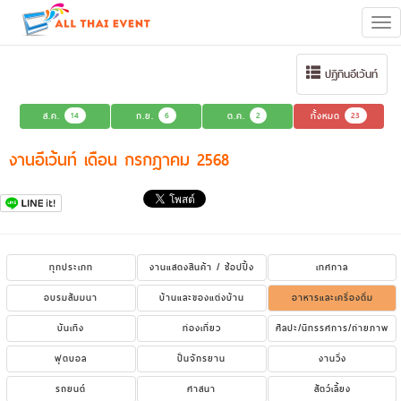
Tog
navi
ปฏิทินอีเว้นท์
ส.ค.
14
ก.ย.
6
ต.ค.
2
ทั้งหมด
23
งานอีเว้นท์ เดือน กรกฎาคม 2568
ทุกประเภท
งานแสดงสินค้า / ช้อปปิ้ง
เทศกาล
อบรมสัมมนา
บ้านและของแต่งบ้าน
อาหารและเครื่องดื่ม
บันเทิง
ท่องเที่ยว
ศิลปะ/นิทรรศการ/ถ่ายภาพ
ฟุตบอล
ปั่นจักรยาน
งานวิ่ง
รถยนต์
ศาสนา
สัตว์เลี้ยง