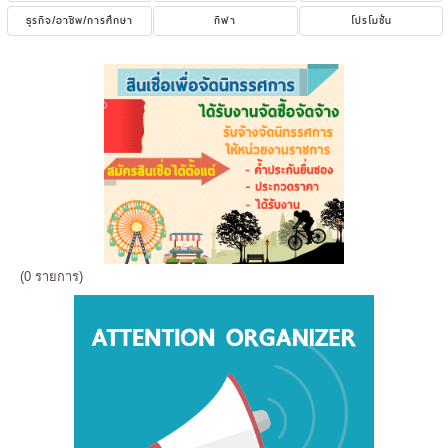
ธุรกิจ/อาชีพ/การศึกษา
กีฬา
โปรโมชั่น
(0 รายการ)