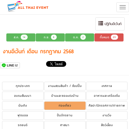
Tog
navi
ปฏิทินอีเว้นท์
ส.ค.
14
ก.ย.
6
ต.ค.
2
ทั้งหมด
23
งานอีเว้นท์ เดือน กรกฎาคม 2568
ทุกประเภท
งานแสดงสินค้า / ช้อปปิ้ง
เทศกาล
อบรมสัมมนา
บ้านและของแต่งบ้าน
อาหารและเครื่องดื่ม
บันเทิง
ท่องเที่ยว
ศิลปะ/นิทรรศการ/ถ่ายภาพ
ฟุตบอล
ปั่นจักรยาน
งานวิ่ง
รถยนต์
ศาสนา
สัตว์เลี้ยง