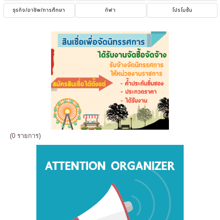
ธุรกิจ/อาชีพ/การศึกษา
กีฬา
โปรโมชั่น
(0 รายการ)