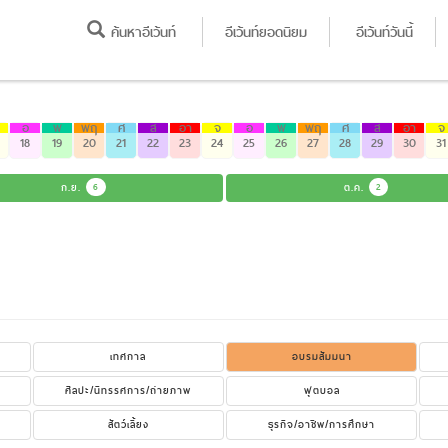
ค้นหาอีเว้นท์
อีเว้นท์ยอดนิยม
อีเว้นท์วันนี้
อ
พ
พฤ
ศ
ส
อา
จ
อ
พ
พฤ
ศ
ส
อา
จ
18
19
20
21
22
23
24
25
26
27
28
29
30
31
ก.ย.
6
ต.ค.
2
เทศกาล
อบรมสัมมนา
ศิลปะ/นิทรรศการ/ถ่ายภาพ
ฟุตบอล
สัตว์เลี้ยง
ธุรกิจ/อาชีพ/การศึกษา