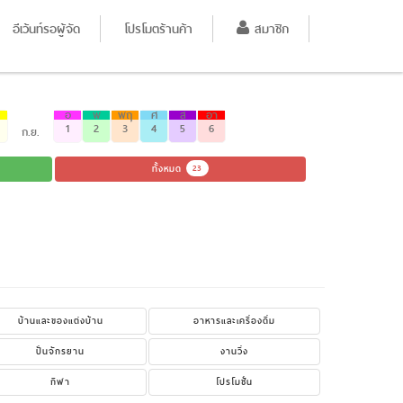
อีเว้นท์รอผู้จัด
โปรโมตร้านค้า
สมาชิก
อ
พ
พฤ
ศ
ส
อา
1
2
3
4
5
6
ก.ย.
ทั้งหมด
23
บ้านและของแต่งบ้าน
อาหารและเครื่องดื่ม
ปั่นจักรยาน
งานวิ่ง
กีฬา
โปรโมชั่น