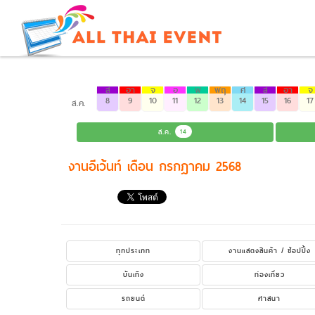
ส
อา
จ
อ
พ
พฤ
ศ
ส
อา
จ
8
9
10
11
12
13
14
15
16
17
ส.ค.
ส.ค.
14
งานอีเว้นท์ เดือน กรกฎาคม 2568
ทุกประเภท
งานแสดงสินค้า / ช้อปปิ้ง
บันเทิง
ท่องเที่ยว
รถยนต์
ศาสนา