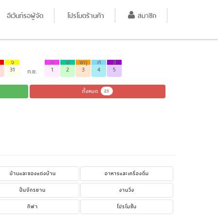
อีเว้นท์รอผู้จัด
โปรโมตร้านค้า
สมาชิก
จ
อ
พ
พฤ
ศ
ส
31
1
2
3
4
5
ก.ย.
ทั้งหมด
23
บ้านและของแต่งบ้าน
อาหารและเครื่องดื่ม
ปั่นจักรยาน
งานวิ่ง
กีฬา
โปรโมชั่น