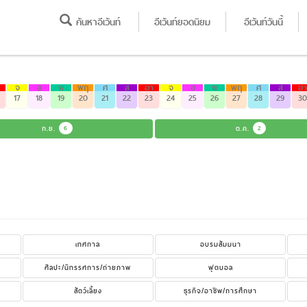
ค้นหาอีเว้นท์
อีเว้นท์ยอดนิยม
อีเว้นท์วันนี้
จ
อ
พ
พฤ
ศ
ส
อา
จ
อ
พ
พฤ
ศ
ส
อา
17
18
19
20
21
22
23
24
25
26
27
28
29
30
ก.ย.
6
ต.ค.
2
เทศกาล
อบรมสัมมนา
ศิลปะ/นิทรรศการ/ถ่ายภาพ
ฟุตบอล
สัตว์เลี้ยง
ธุรกิจ/อาชีพ/การศึกษา