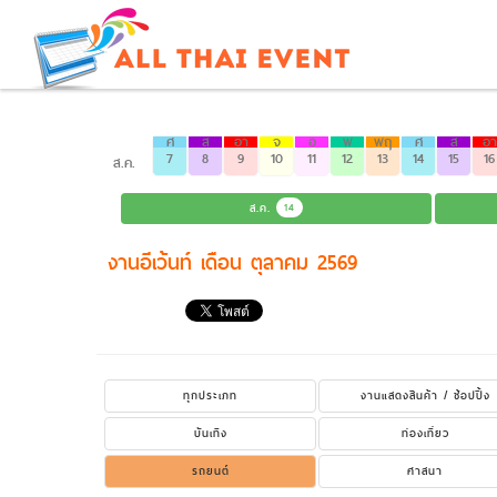
ศ
ส
อา
จ
อ
พ
พฤ
ศ
ส
อา
7
8
9
10
11
12
13
14
15
16
ส.ค.
ส.ค.
14
งานอีเว้นท์ เดือน ตุลาคม 2569
ทุกประเภท
งานแสดงสินค้า / ช้อปปิ้ง
บันเทิง
ท่องเที่ยว
รถยนต์
ศาสนา