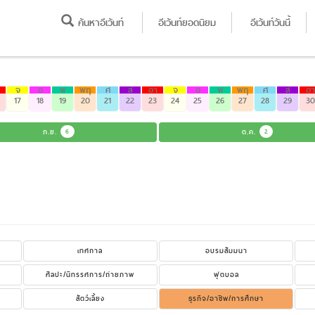
ค้นหาอีเว้นท์
อีเว้นท์ยอดนิยม
อีเว้นท์วันนี้
จ
อ
พ
พฤ
ศ
ส
อา
จ
อ
พ
พฤ
ศ
ส
อา
17
18
19
20
21
22
23
24
25
26
27
28
29
30
ก.ย.
6
ต.ค.
2
เทศกาล
อบรมสัมมนา
ศิลปะ/นิทรรศการ/ถ่ายภาพ
ฟุตบอล
สัตว์เลี้ยง
ธุรกิจ/อาชีพ/การศึกษา