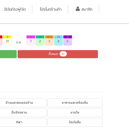
อีเว้นท์รอผู้จัด
โปรโมตร้านค้า
สมาชิก
จ
อ
พ
พฤ
ศ
ส
31
1
2
3
4
5
ก.ย.
ทั้งหมด
23
บ้านและของแต่งบ้าน
อาหารและเครื่องดื่ม
ปั่นจักรยาน
งานวิ่ง
กีฬา
โปรโมชั่น