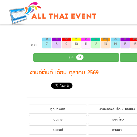
ศ
ส
อา
จ
อ
พ
พฤ
ศ
ส
อา
7
8
9
10
11
12
13
14
15
16
ส.ค.
ส.ค.
14
งานอีเว้นท์ เดือน ตุลาคม 2569
ทุกประเภท
งานแสดงสินค้า / ช้อปปิ้ง
บันเทิง
ท่องเที่ยว
รถยนต์
ศาสนา