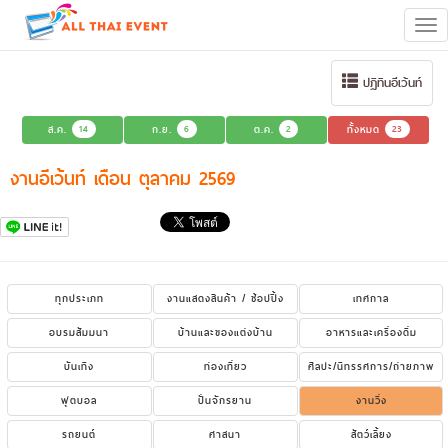
Tog
navi
ปฏิทินอีเว้นท์
ส.ค.
14
ก.ย.
6
ต.ค.
2
ทั้งหมด
23
งานอีเว้นท์ เดือน ตุลาคม 2569
ทุกประเภท
งานแสดงสินค้า / ช้อปปิ้ง
เทศกาล
อบรมสัมมนา
บ้านและของแต่งบ้าน
อาหารและเครื่องดื่ม
บันเทิง
ท่องเที่ยว
ศิลปะ/นิทรรศการ/ถ่ายภาพ
ฟุตบอล
ปั่นจักรยาน
งานวิ่ง
รถยนต์
ศาสนา
สัตว์เลี้ยง