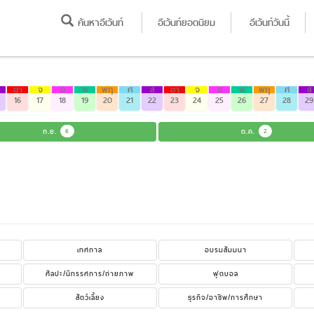
ค้นหาอีเว้นท์
อีเว้นท์ยอดนิยม
อีเว้นท์วันนี้
อา
จ
อ
พ
พฤ
ศ
ส
อา
จ
อ
พ
พฤ
ศ
ส
16
17
18
19
20
21
22
23
24
25
26
27
28
29
ก.ย.
6
ต.ค.
2
เทศกาล
อบรมสัมมนา
ศิลปะ/นิทรรศการ/ถ่ายภาพ
ฟุตบอล
สัตว์เลี้ยง
ธุรกิจ/อาชีพ/การศึกษา