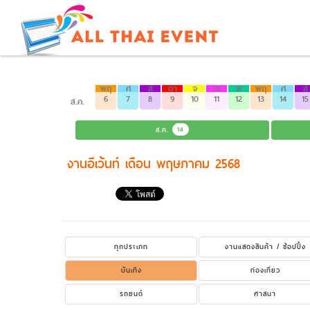
พฤ
ศ
ส
อา
จ
อ
พ
พฤ
ศ
ส
6
7
8
9
10
11
12
13
14
15
ส.ค.
ส.ค.
14
งานอีเว้นท์ เดือน พฤษภาคม 2568
ทุกประเภท
งานแสดงสินค้า / ช้อปปิ้ง
บันเทิง
ท่องเที่ยว
รถยนต์
ศาสนา