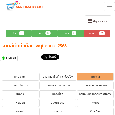
Tog
navi
ปฏิทินอีเว้นท์
ส.ค.
11
ก.ย.
6
ต.ค.
2
ทั้งหมด
20
งานอีเว้นท์ เดือน พฤษภาคม 2568
ทุกประเภท
งานแสดงสินค้า / ช้อปปิ้ง
เทศกาล
อบรมสัมมนา
บ้านและของแต่งบ้าน
อาหารและเครื่องดื่ม
บันเทิง
ท่องเที่ยว
ศิลปะ/นิทรรศการ/ถ่ายภาพ
ฟุตบอล
ปั่นจักรยาน
งานวิ่ง
รถยนต์
ศาสนา
สัตว์เลี้ยง