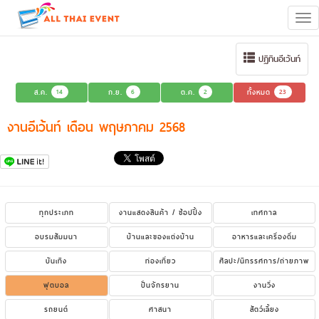
Tog
navi
ปฏิทินอีเว้นท์
ส.ค.
14
ก.ย.
6
ต.ค.
2
ทั้งหมด
23
งานอีเว้นท์ เดือน พฤษภาคม 2568
ทุกประเภท
งานแสดงสินค้า / ช้อปปิ้ง
เทศกาล
อบรมสัมมนา
บ้านและของแต่งบ้าน
อาหารและเครื่องดื่ม
บันเทิง
ท่องเที่ยว
ศิลปะ/นิทรรศการ/ถ่ายภาพ
ฟุตบอล
ปั่นจักรยาน
งานวิ่ง
รถยนต์
ศาสนา
สัตว์เลี้ยง