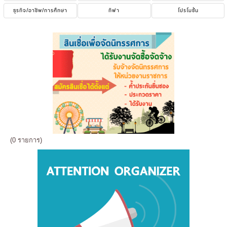
ธุรกิจ/อาชีพ/การศึกษา
กีฬา
โปรโมชั่น
(0 รายการ)