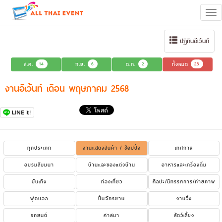
Tog
navi
ปฏิทินอีเว้นท์
ส.ค.
14
ก.ย.
6
ต.ค.
2
ทั้งหมด
23
งานอีเว้นท์ เดือน พฤษภาคม 2568
ทุกประเภท
งานแสดงสินค้า / ช้อปปิ้ง
เทศกาล
อบรมสัมมนา
บ้านและของแต่งบ้าน
อาหารและเครื่องดื่ม
บันเทิง
ท่องเที่ยว
ศิลปะ/นิทรรศการ/ถ่ายภาพ
ฟุตบอล
ปั่นจักรยาน
งานวิ่ง
รถยนต์
ศาสนา
สัตว์เลี้ยง